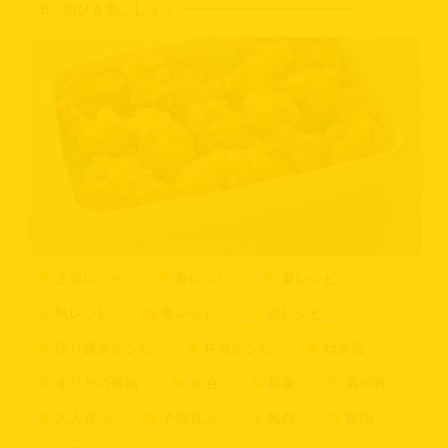
B：粗びき黒こしょう
主菜レシピ
春レシピ
夏レシピ
秋レシピ
冬レシピ
肉レシピ
作り置きレシピ
弁当レシピ
ねぎ塩
オリザの米油
米油
和食
酒の肴
大人喜ぶ
子供喜ぶ
鳥肉
鶏肉