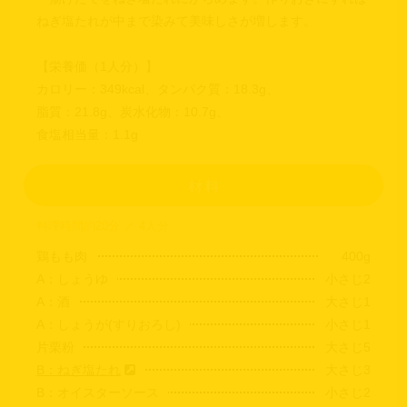
ねぎ塩たれが中まで染みて美味しさが増します。
【栄養価（1人分）】
カロリー：349kcal、タンパク質：18.3g、
脂質：21.8g、炭水化物：10.7g、
食塩相当量：1.1g
料理時間約20分 ／ 4人分
鶏もも肉
400g
A：しょうゆ
小さじ2
A：酒
大さじ1
A：しょうが(すりおろし)
小さじ1
片栗粉
大さじ5
B：ねぎ塩たれ
大さじ3
B：オイスターソース
小さじ2