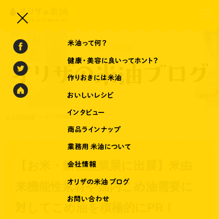
オリザの米油
オリザの米油ブログ
【お米・穀物産業展に出展】米由
来機能性素材や国内こめ油需要に
対してこめ油を積極的にPR！