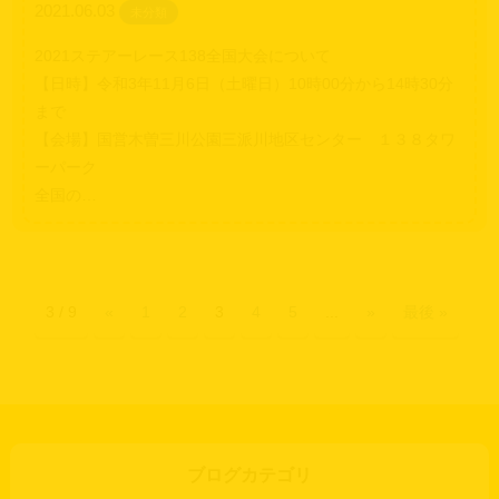
2021.06.03
未分類
2021ステアーレース138全国大会について
【日時】令和3年11月6日（土曜日）10時00分から14時30分
まで
【会場】国営木曽三川公園三派川地区センター １３８タワ
ーパーク
全国の…
3 / 9
«
1
2
3
4
5
...
»
最後 »
ブログカテゴリ