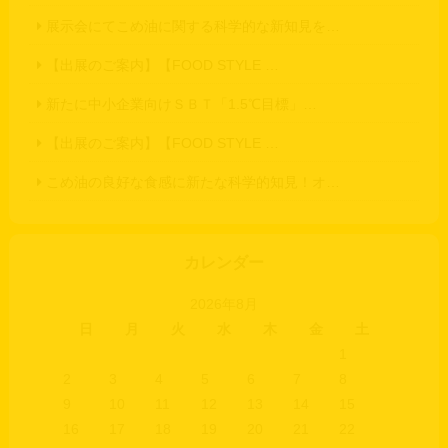
展示会にてこめ油に関する科学的な新知見を…
【出展のご案内】【FOOD STYLE …
新たに中小企業向けＳＢＴ「1.5℃目標」…
【出展のご案内】【FOOD STYLE …
こめ油の良好な食感に新たな科学的知見！オ…
カレンダー
2026年8月
日
月
火
水
木
金
土
1
2
3
4
5
6
7
8
9
10
11
12
13
14
15
16
17
18
19
20
21
22