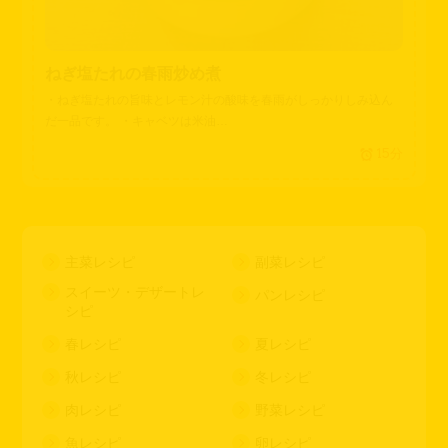
ねぎ塩たれの春雨炒め煮
・ねぎ塩たれの旨味とレモン汁の酸味を春雨がしっかりしみ込ん
だ一品です。 ・キャベツは米油…
15分
主菜レシピ
副菜レシピ
スイーツ・デザートレ
パンレシピ
シピ
春レシピ
夏レシピ
秋レシピ
冬レシピ
肉レシピ
野菜レシピ
魚レシピ
卵レシピ