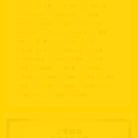
マリネ
人参
さっぱり
きのこ系
ドレッシング
マヨネーズ
もち麦
サラダ
エビ
タイ
コンビーフ
パクチー
にんにく
ひじき
香草
鮭
ポン酢
ローリエ
レモン
サバ缶
サバ
缶詰レシピ
豆腐
オリザの米油
米油
洋食
中華
和食
無国籍
酒の肴
大人喜ぶ
子供喜ぶ
鳥肉
鶏肉
牛肉
豚肉
甘辛
ピリ辛
万能油
お酒がススム
ご飯がススム
時短
お手軽
ご家庭用