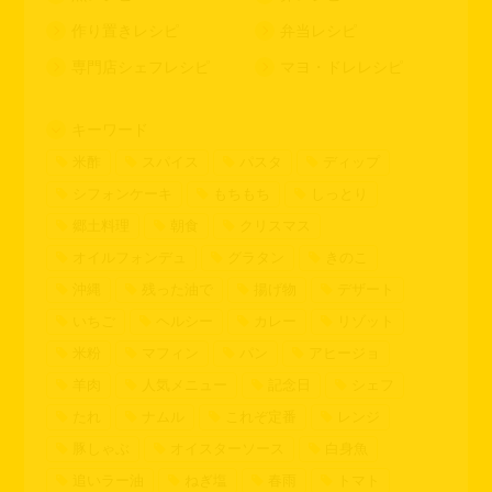
作り置きレシピ
弁当レシピ
専門店シェフレシピ
マヨ・ドレレシピ
キーワード
米酢
スパイス
パスタ
ディップ
シフォンケーキ
もちもち
しっとり
郷土料理
朝食
クリスマス
オイルフォンデュ
グラタン
きのこ
沖縄
残った油で
揚げ物
デザート
いちご
ヘルシー
カレー
リゾット
米粉
マフィン
パン
アヒージョ
羊肉
人気メニュー
記念日
シェフ
たれ
ナムル
これぞ定番
レンジ
豚しゃぶ
オイスターソース
白身魚
追いラー油
ねぎ塩
春雨
トマト