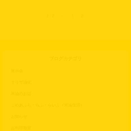
2 / 2
«
1
2
ブログカテゴリ
展示会
オリザ油化
米油のお話
こめあぶら・らぶ・らいふ（米油生活）
お知らせ
お料理教室