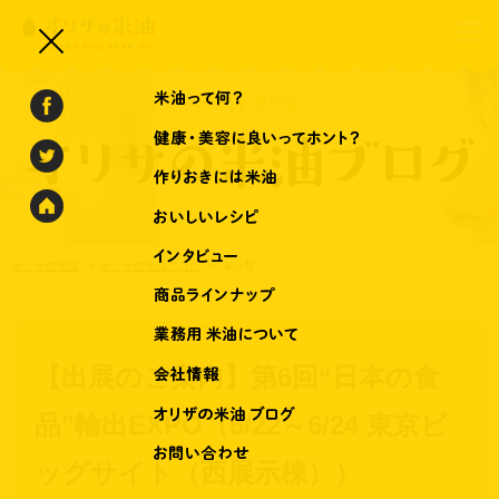
オリザの米油
オリザの米油ブログ
未分類
【出展のご案内】第6回“日本の食
品”輸出EXPO（6/22～6/24 東京ビ
ッグサイト（西展示棟））