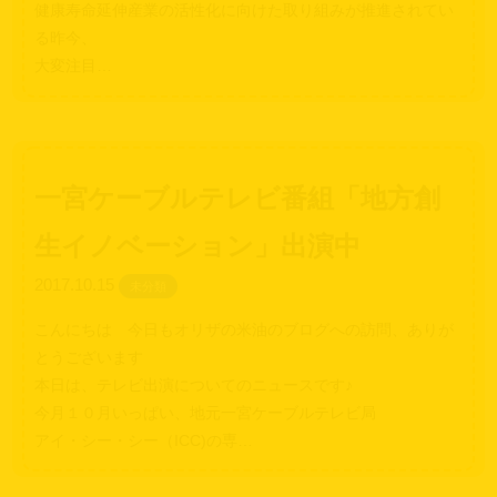
健康寿命延伸産業の活性化に向けた取り組みが推進されてい
る昨今、
大変注目…
一宮ケーブルテレビ番組「地方創
生イノベーション」出演中
2017.10.15
未分類
こんにちは 今日もオリザの米油のブログへの訪問、ありが
とうございます
本日は、テレビ出演についてのニュースです♪
今月１０月いっぱい、地元一宮ケーブルテレビ局
アイ・シー・シー（ICC)の専…