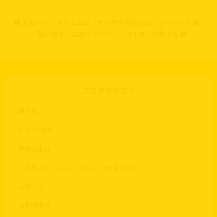
お知らせ：８月１８日「オリザの米油の日」イベント実施
|
一覧に戻る
|
2021ステアーレース138 全国大会
ブログカテゴリ
展示会
オリザ油化
米油のお話
こめあぶら・らぶ・らいふ（米油生活）
お知らせ
お料理教室