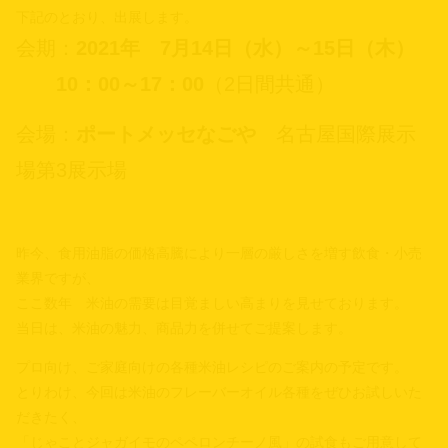
下記のとおり、出展します。
会期：
2021年 7月14日（水）～15日（木）
10：00～17：00
（2日間共通）
会場：
ポートメッセなごや
名古屋国際展示
場第3展示場
昨今、食用油脂の価格高騰により一層の厳しさを増す飲食・小売
業界ですが、
ここ数年 米油の需要は目覚ましい高まりを見せております。
当日は、米油の魅力、商品力を併せてご提案します。
プロ向け、ご家庭向けの各種米油レシピのご案内の予定です。
とりわけ、今回は米油のフレーバーオイル各種をぜひお試しいた
だきたく、
「じゃことジャガイモのペペロンチーノ風」の試食もご用意して